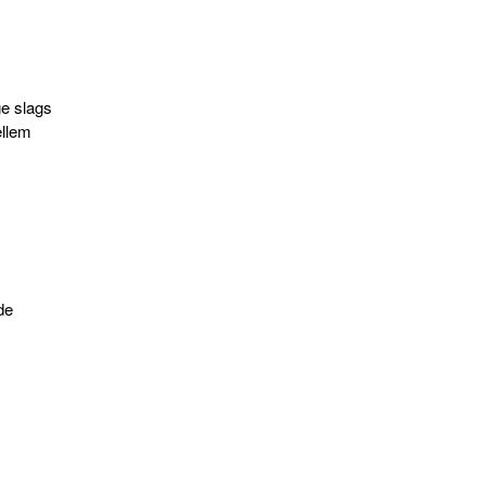
ge slags
ellem
de