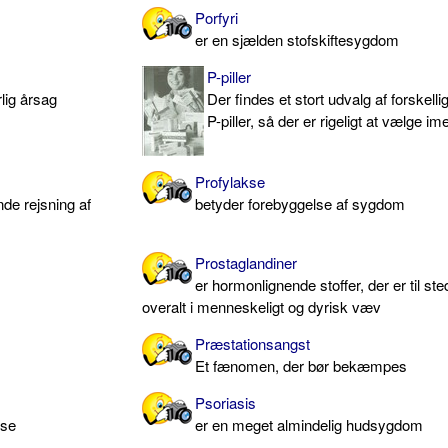
Porfyri
er en sjælden stofskiftesygdom
P-piller
lig årsag
Der findes et stort udvalg af forskelli
P-piller, så der er rigeligt at vælge im
Profylakse
de rejsning af
betyder forebyggelse af sygdom
Prostaglandiner
er hormonlignende stoffer, der er til ste
overalt i menneskeligt og dyrisk væv
Præstationsangst
Et fænomen, der bør bekæmpes
Psoriasis
lse
er en meget almindelig hudsygdom