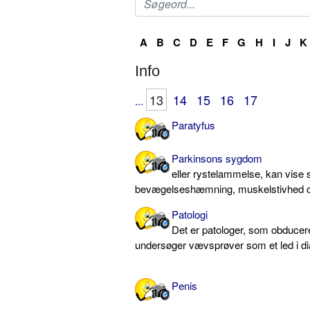
A
B
C
D
E
F
G
H
I
J
K
Info
13
14
15
16
17
...
Paratyfus
Parkinsons sygdom
eller rystelammelse, kan vise 
bevægelseshæmning, muskelstivhed og
Patologi
Det er patologer, som obduce
undersøger vævsprøver som et led i di
Penis