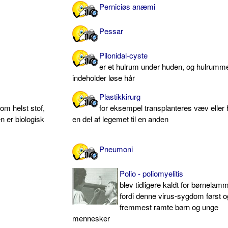
Perniciøs anæmi
Pessar
Pilonidal-cyste
er et hulrum under huden, og hulrumm
indeholder løse hår
Plastikkirurg
om helst stof,
for eksempel transplanteres væv eller 
n er biologisk
en del af legemet til en anden
Pneumoni
Polio - poliomyelitis
blev tidligere kaldt for børnelam
fordi denne virus-sygdom først o
fremmest ramte børn og unge
mennesker