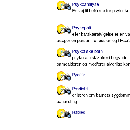
Psykoanalyse
En vej til befrielse for psykis
Psykopati
eller karakterafvigelse er en va
præger en person fra fødslen og tilvæ
Psykotiske børn
psykosen skizofreni begynder a
barnealderen og medfører alvorlige kon
Pyelitis
Pædiatri
er læren om barnets sygdomm
behandling
Rabies