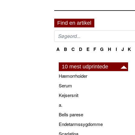
Find en artikel
A
B
C
D
E
F
G
H
I
J
K
10 mest udprintede
Hæmorrhoider
Serum
Kejsersnit
a.
Bells parese
Endetarmssygdomme
Scarlatina