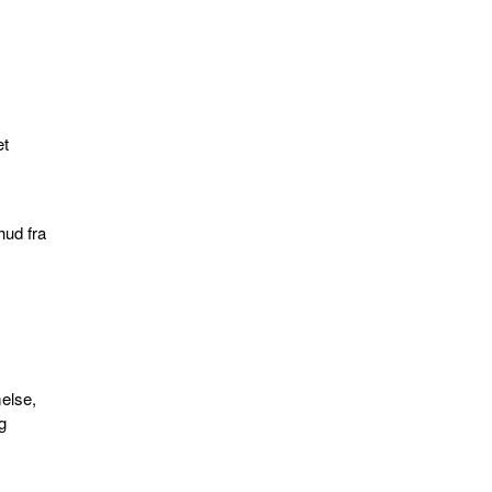
et
hud fra
melse,
g