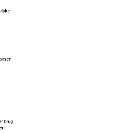
riske
voksen
ør brug
den