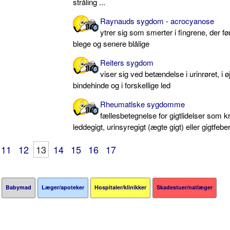
stråling ...
Raynauds sygdom - acrocyanose
ytrer sig som smerter i fingrene, der før
blege og senere blålige
Reiters sygdom
viser sig ved betændelse i urinrøret, i ø
bindehinde og i forskellige led
Rheumatlske sygdomme
fællesbetegnelse for gigtlidelser som k
leddegigt, urinsyregigt (ægte gigt) eller gigtfebe
11
12
13
14
15
16
17
Babymad
Læger/apoteker
Hospitaler/klinikker
Skadestuer/natlæger