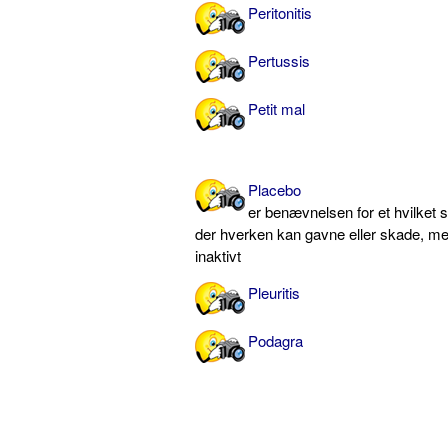
Peritonitis
Pertussis
Petit mal
Placebo
er benævnelsen for et hvilket s
der hverken kan gavne eller skade, me
inaktivt
Pleuritis
Podagra