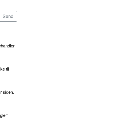
ehandler
e til
r siden.
gler"