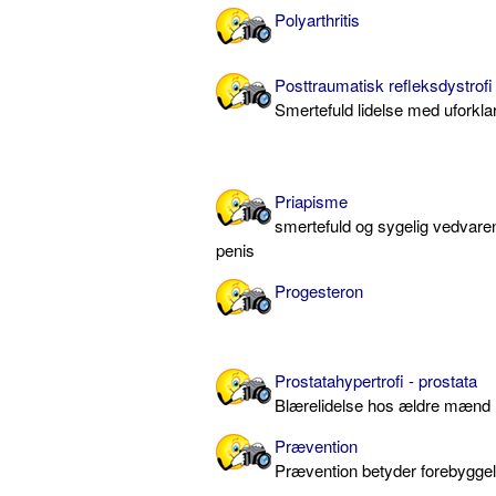
Polyarthritis
Posttraumatisk refleksdystrofi
Smertefuld lidelse med uforklar
Priapisme
smertefuld og sygelig vedvaren
penis
Progesteron
Prostatahypertrofi - prostata
Blærelidelse hos ældre mænd
Prævention
Prævention betyder forebygge