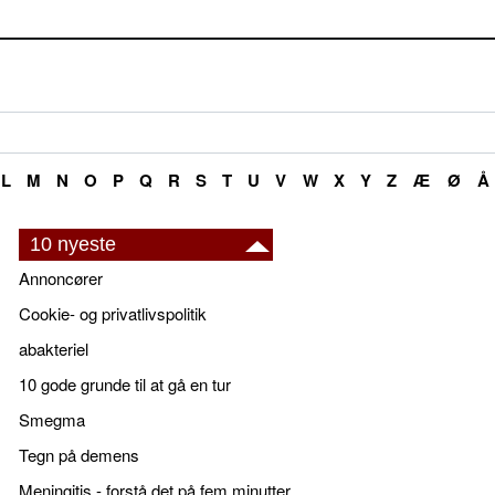
L
M
N
O
P
Q
R
S
T
U
V
W
X
Y
Z
Æ
Ø
Å
10 nyeste
Annoncører
Cookie- og privatlivspolitik
abakteriel
10 gode grunde til at gå en tur
Smegma
Tegn på demens
Meningitis - forstå det på fem minutter