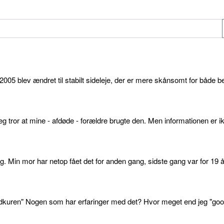
05 blev ændret til stabilt sideleje, der er mere skånsomt for både b
g tror at mine - afdøde - forældre brugte den. Men informationen er ikk
. Min mor har netop fået det for anden gang, sidste gang var for 19 å
dkuren" Nogen som har erfaringer med det? Hvor meget end jeg "goo