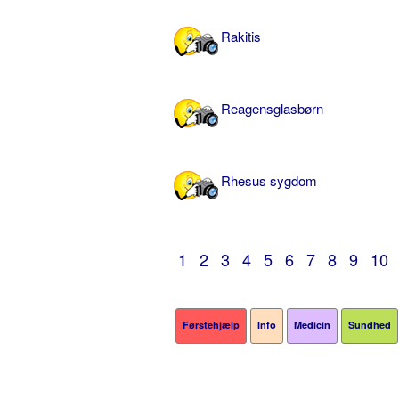
Rakitis
Reagensglasbørn
Rhesus sygdom
1
2
3
4
5
6
7
8
9
10
Førstehjælp
Info
Medicin
Sundhed