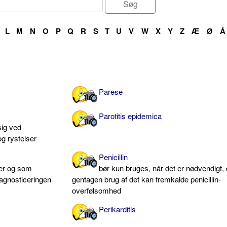
L
M
N
O
P
Q
R
S
T
U
V
W
X
Y
Z
Æ
Ø
Å
Parese
Parotitis epidemica
sig ved
 rystelser
Penicillin
rer og som
bør kun bruges, når det er nødvendigt,
agnosticeringen
gentagen brug af det kan fremkalde penicillin-
overfølsomhed
Perikarditis