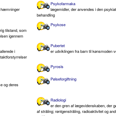
Psykofarmaka
ke hæmninger
lægemidler, der anvendes i den psykiat
behandling
Psykose
rig tilstand, som
relsen igennem
Pubertet
llerede i
er udviklingen fra barn til kønsmoden 
taktforstyrrelser
Pyrosls
Pølseforgiftning
e og deres
Radiologi
er den gren af lægevidenskaben, der g
af stråling; røntgenstråling, radioaktivitet og an