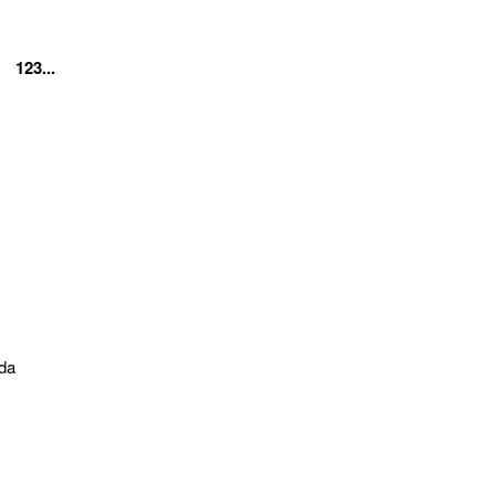
123...
 da