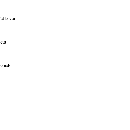
st bliver
jets
ronisk
r