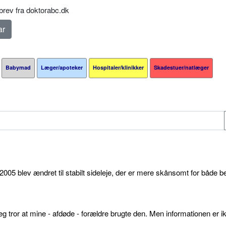
rev fra doktorabc.dk
Babymad
Læger/apoteker
Hospitaler/klinikker
Skadestuer/natlæger
05 blev ændret til stabilt sideleje, der er mere skånsomt for både b
g tror at mine - afdøde - forældre brugte den. Men informationen er ikk