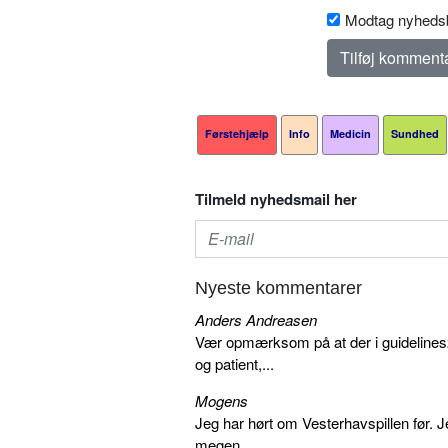
Modtag nyhedsb
Førstehjælp
Info
Medicin
Sundhed
Tilmeld nyhedsmail her
Nyeste kommentarer
Anders Andreasen
Vær opmærksom på at der i guidelines20
og patient,...
Mogens
Jeg har hørt om Vesterhavspillen før. Je
megen...