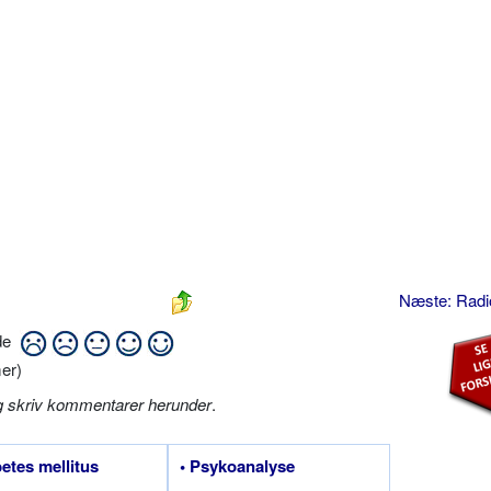
Næste: Radi
ide
er)
g skriv kommentarer herunder
.
betes mellitus
• Psykoanalyse