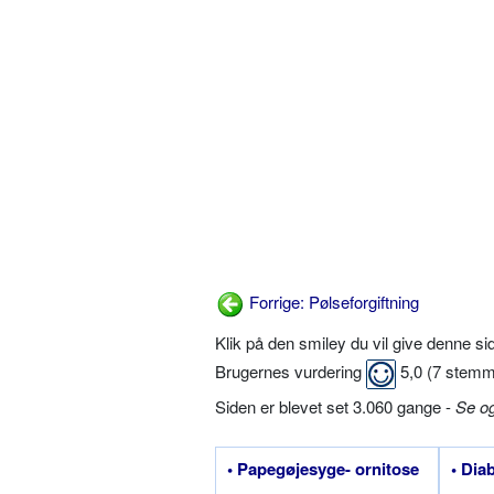
Forrige: Pølseforgiftning
Klik på den smiley du vil give denne s
Brugernes vurdering
5,0
(
7
stemm
Siden er blevet set 3.060 gange -
Se o
• Papegøjesyge- ornitose
• Dia