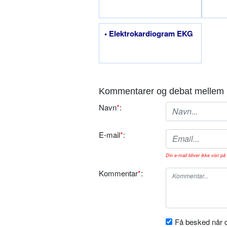
• Elektrokardiogram EKG
Kommentarer og debat mellem 
Navn
*
:
E-mail
*
:
Din e-mail bliver ikke vist på 
Kommentar
*
:
Få besked når d