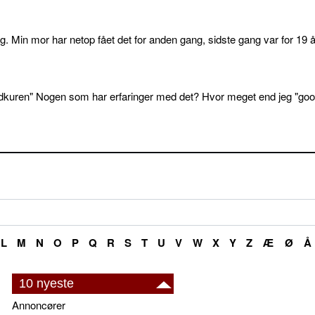
. Min mor har netop fået det for anden gang, sidste gang var for 19 å
dkuren" Nogen som har erfaringer med det? Hvor meget end jeg "goo
L
M
N
O
P
Q
R
S
T
U
V
W
X
Y
Z
Æ
Ø
Å
10 nyeste
Annoncører