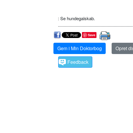
: Se hundegalskab.
...............................................................
Save
Gem i Min Doktorbog
Opret d
Feedback