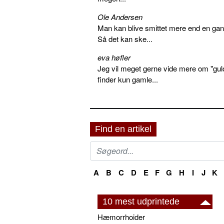
Ole Andersen
Man kan blive smittet mere end en gang
Så det kan ske...
eva høfler
Jeg vil meget gerne vide mere om "gul
finder kun gamle...
Find en artikel
A
B
C
D
E
F
G
H
I
J
K
10 mest udprintede
Hæmorrhoider