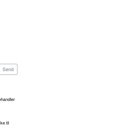
ehandler
e til