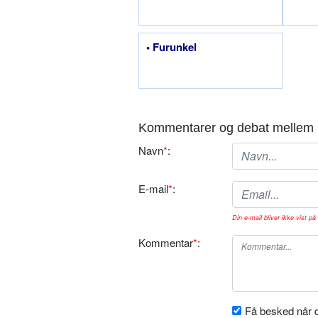
• Furunkel
Kommentarer og debat mellem 
Navn
*
:
E-mail
*
:
Din e-mail bliver ikke vist på 
Kommentar
*
:
Få besked når d