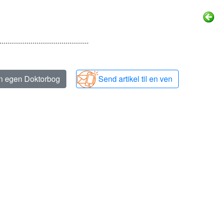
..............................................
in egen Doktorbog
Send artikel til en ven