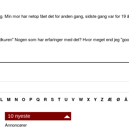
. Min mor har netop fået det for anden gang, sidste gang var for 19 å
dkuren" Nogen som har erfaringer med det? Hvor meget end jeg "goo
L
M
N
O
P
Q
R
S
T
U
V
W
X
Y
Z
Æ
Ø
Å
10 nyeste
Annoncører