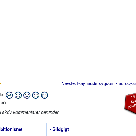
Næste: Raynauds sygdom - acrocy
ide
er)
g skriv kommentarer herunder
.
ibitionisme
• Slidgigt