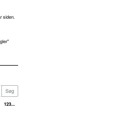
r siden.
gler"
123...