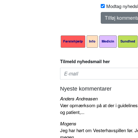
Modtag nyhedsb
Førstehjælp
Info
Medicin
Sundhed
Tilmeld nyhedsmail her
Nyeste kommentarer
Anders Andreasen
Vær opmærksom på at der i guidelines20
og patient,...
Mogens
Jeg har hørt om Vesterhavspillen før. Je
megen...