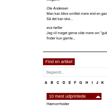
Ole Andersen
Man kan blive smittet mere end en gang
Så det kan ske...
eva høfler
Jeg vil meget gerne vide mere om "gul
finder kun gamle...
Find en artikel
A
B
C
D
E
F
G
H
I
J
K
10 mest udprintede
Hæmorrhoider