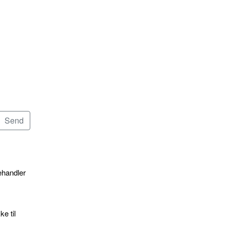
ehandler
e til