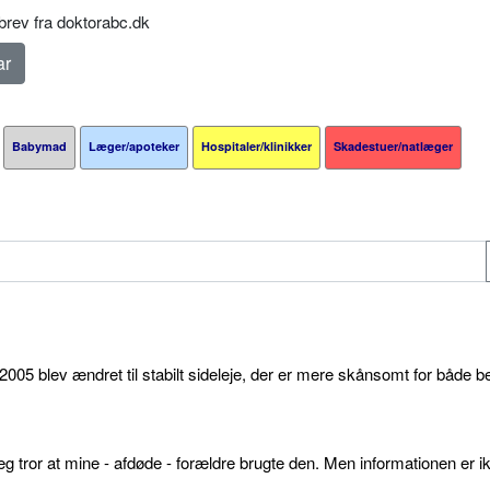
rev fra doktorabc.dk
Babymad
Læger/apoteker
Hospitaler/klinikker
Skadestuer/natlæger
05 blev ændret til stabilt sideleje, der er mere skånsomt for både b
g tror at mine - afdøde - forældre brugte den. Men informationen er ikk