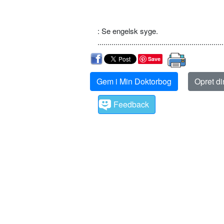
: Se engelsk syge.
...............................................................
Save
Gem i Min Doktorbog
Opret d
Feedback