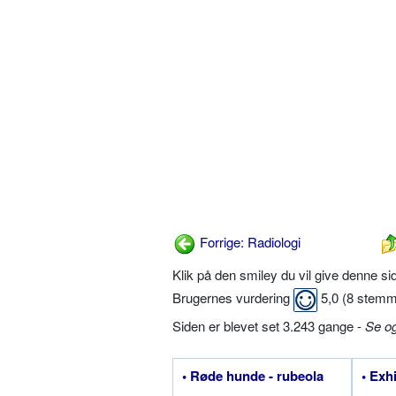
Forrige: Radiologi
Klik på den smiley du vil give denne s
Brugernes vurdering
5,0
(
8
stemm
Siden er blevet set 3.243 gange -
Se o
• Røde hunde - rubeola
• Exh