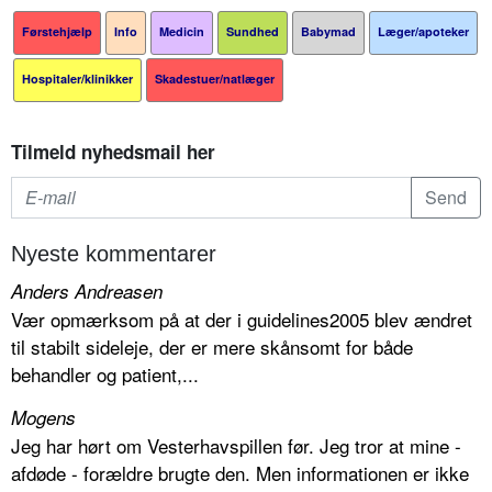
Førstehjælp
Info
Medicin
Sundhed
Babymad
Læger/apoteker
Hospitaler/klinikker
Skadestuer/natlæger
Tilmeld nyhedsmail her
Nyeste kommentarer
Anders Andreasen
Vær opmærksom på at der i guidelines2005 blev ændret
til stabilt sideleje, der er mere skånsomt for både
behandler og patient,...
Mogens
Jeg har hørt om Vesterhavspillen før. Jeg tror at mine -
afdøde - forældre brugte den. Men informationen er ikke