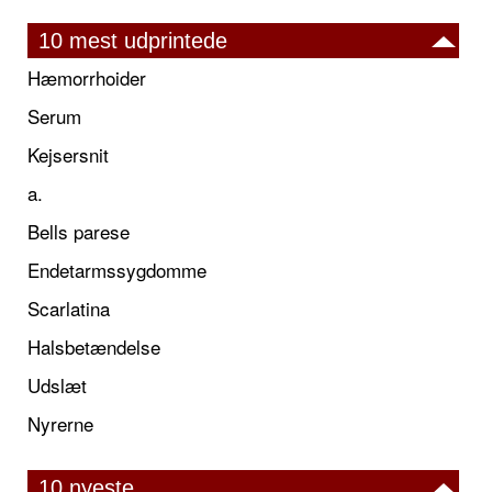
10 mest udprintede
Hæmorrhoider
Serum
Kejsersnit
a.
Bells parese
Endetarmssygdomme
Scarlatina
Halsbetændelse
Udslæt
Nyrerne
10 nyeste