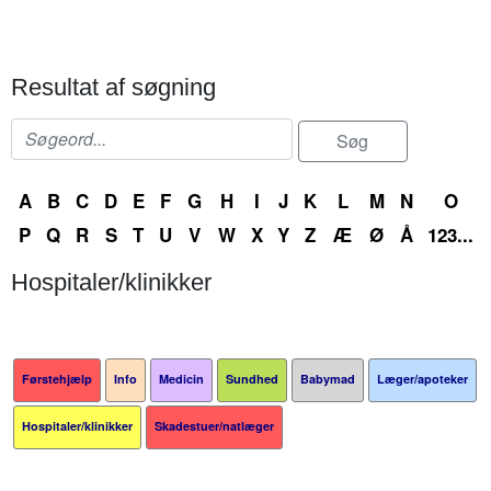
Resultat af søgning
A
B
C
D
E
F
G
H
I
J
K
L
M
N
O
P
Q
R
S
T
U
V
W
X
Y
Z
Æ
Ø
Å
123...
Hospitaler/klinikker
Førstehjælp
Info
Medicin
Sundhed
Babymad
Læger/apoteker
Hospitaler/klinikker
Skadestuer/natlæger