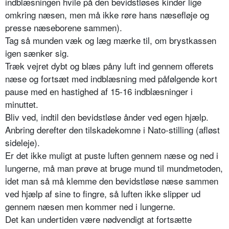
indblæsningen hvile på den bevidstløses kinder lige
omkring næsen, men må ikke røre hans næsefløje og
presse næseborene sammen).
Tag så munden væk og læg mærke til, om brystkassen
igen sænker sig.
Træk vejret dybt og blæs påny luft ind gennem offerets
næse og fortsæt med indblæsning med påfølgende kort
pause med en hastighed af 15-16 indblæsninger i
minuttet.
Bliv ved, indtil den bevidstløse ånder ved egen hjælp.
Anbring derefter den tilskadekomne i Nato-stilling (afløst
sideleje).
Er det ikke muligt at puste luften gennem næse og ned i
lungerne, må man prøve at bruge mund til mundmetoden,
idet man så må klemme den bevidstløse næse sammen
ved hjælp af sine to fingre, så luften ikke slipper ud
gennem næsen men kommer ned i lungerne.
Det kan undertiden være nødvendigt at fortsætte