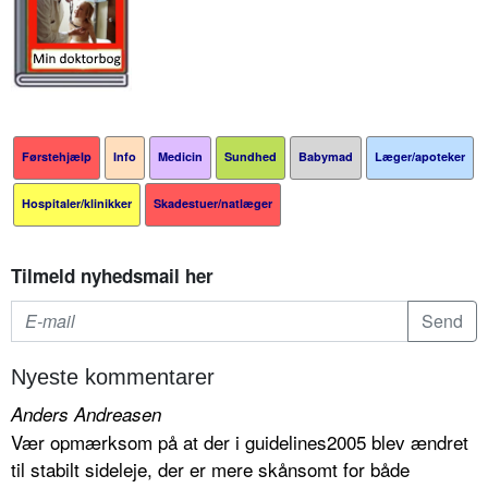
Førstehjælp
Info
Medicin
Sundhed
Babymad
Læger/apoteker
Hospitaler/klinikker
Skadestuer/natlæger
Tilmeld nyhedsmail her
Nyeste kommentarer
Anders Andreasen
Vær opmærksom på at der i guidelines2005 blev ændret
til stabilt sideleje, der er mere skånsomt for både