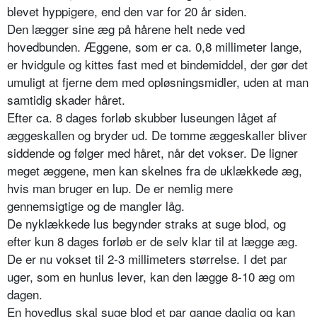
blevet hyppigere, end den var for 20 år siden.
Den lægger sine æg på hårene helt nede ved
hovedbunden. Æggene, som er ca. 0,8 millimeter lange,
er hvidgule og kittes fast med et bindemiddel, der gør det
umuligt at fjerne dem med opløsningsmidler, uden at man
samtidig skader håret.
Efter ca. 8 dages forløb skubber luseungen låget af
æggeskallen og bryder ud. De tomme æggeskaller bliver
siddende og følger med håret, når det vokser. De ligner
meget æggene, men kan skelnes fra de uklækkede æg,
hvis man bruger en lup. De er nemlig mere
gennemsigtige og de mangler låg.
De nyklækkede lus begynder straks at suge blod, og
efter kun 8 dages forløb er de selv klar til at lægge æg.
De er nu vokset til 2-3 millimeters størrelse. I det par
uger, som en hunlus lever, kan den lægge 8-10 æg om
dagen.
En hovedlus skal suge blod et par gange daglig og kan