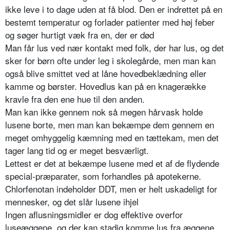
ikke leve i to dage uden at få blod. Den er indrettet på en
bestemt temperatur og forlader patienter med høj feber
og søger hurtigt væk fra en, der er død
Man får lus ved nær kontakt med folk, der har lus, og det
sker for børn ofte under leg i skolegårde, men man kan
også blive smittet ved at låne hovedbeklædning eller
kamme og børster. Hovedlus kan på en knagerække
kravle fra den ene hue til den anden.
Man kan ikke gennem nok så megen hårvask holde
lusene borte, men man kan bekæmpe dem gennem en
meget omhyggelig kæmning med en tættekam, men det
tager lang tid og er meget besværligt.
Lettest er det at bekæmpe lusene med et af de flydende
special-præparater, som forhandles på apotekerne.
Chlorfenotan indeholder DDT, men er helt uskadeligt for
mennesker, og det slår lusene ihjel
Ingen aflusningsmidler er dog effektive overfor
luseæggene, og der kan stadig komme lus fra æggene