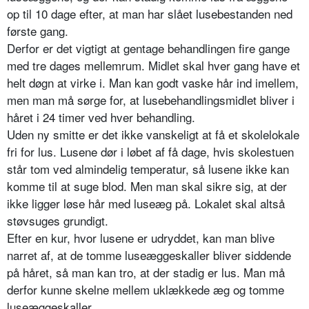
op til 10 dage efter, at man har slået lusebestanden ned
første gang.
Derfor er det vigtigt at gentage behandlingen fire gange
med tre dages mellemrum. Midlet skal hver gang have et
helt døgn at virke i. Man kan godt vaske hår ind imellem,
men man må sørge for, at lusebehandlingsmidlet bliver i
håret i 24 timer ved hver behandling.
Uden ny smitte er det ikke vanskeligt at få et skolelokale
fri for lus. Lusene dør i løbet af få dage, hvis skolestuen
står tom ved almindelig temperatur, så lusene ikke kan
komme til at suge blod. Men man skal sikre sig, at der
ikke ligger løse hår med luseæg på. Lokalet skal altså
støvsuges grundigt.
Efter en kur, hvor lusene er udryddet, kan man blive
narret af, at de tomme luseæggeskaller bliver siddende
på håret, så man kan tro, at der stadig er lus. Man må
derfor kunne skelne mellem uklækkede æg og tomme
luseæggeskaller.