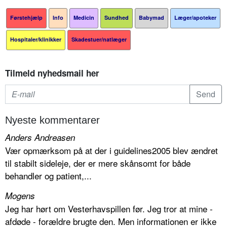
Førstehjælp
Info
Medicin
Sundhed
Babymad
Læger/apoteker
Hospitaler/klinikker
Skadestuer/natlæger
Tilmeld nyhedsmail her
Nyeste kommentarer
Anders Andreasen
Vær opmærksom på at der i guidelines2005 blev ændret
til stabilt sideleje, der er mere skånsomt for både
behandler og patient,...
Mogens
Jeg har hørt om Vesterhavspillen før. Jeg tror at mine -
afdøde - forældre brugte den. Men informationen er ikke