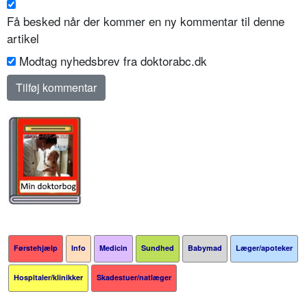
Få besked når der kommer en ny kommentar til denne
artikel
Modtag nyhedsbrev fra doktorabc.dk
Førstehjælp
Info
Medicin
Sundhed
Babymad
Læger/apoteker
Hospitaler/klinikker
Skadestuer/natlæger