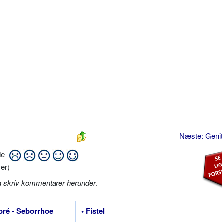
Næste: Genit
ide
er)
g skriv kommentarer herunder
.
oré - Seborrhoe
• Fistel