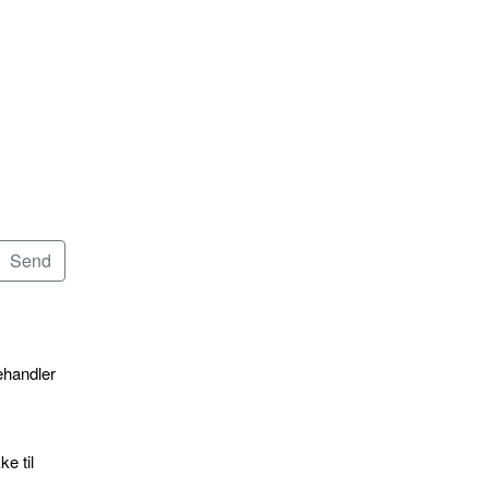
ehandler
e til