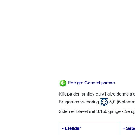
Forrige: Generel parese
Klik på den smiley du vil give denne s
Brugernes vurdering
5,0
(
6
stemm
Siden er blevet set 3.156 gange -
Se o
• Efelider
• Seb