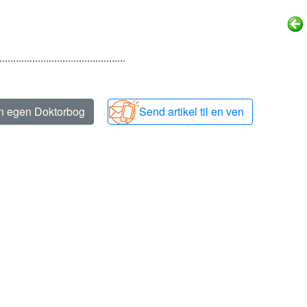
..............................................
in egen Doktorbog
Send artikel til en ven