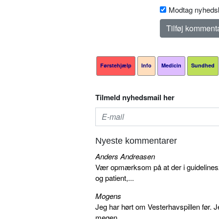
Modtag nyhedsb
Førstehjælp
Info
Medicin
Sundhed
Tilmeld nyhedsmail her
Nyeste kommentarer
Anders Andreasen
Vær opmærksom på at der i guidelines20
og patient,...
Mogens
Jeg har hørt om Vesterhavspillen før. Je
megen...