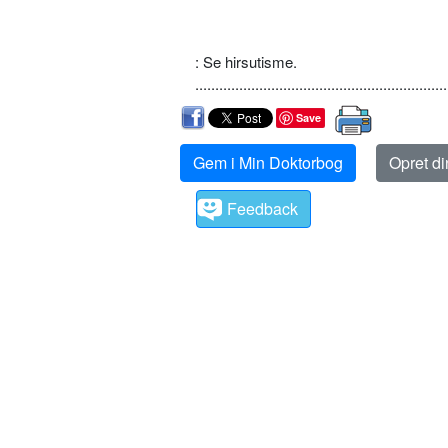
: Se hirsutisme.
...............................................................
Save
Gem i Min Doktorbog
Opret d
Feedback