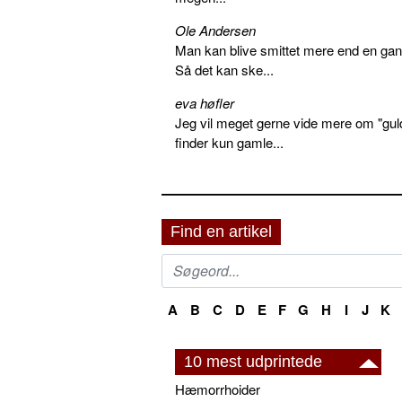
Ole Andersen
Man kan blive smittet mere end en gang
Så det kan ske...
eva høfler
Jeg vil meget gerne vide mere om "gul
finder kun gamle...
Find en artikel
A
B
C
D
E
F
G
H
I
J
K
10 mest udprintede
Hæmorrhoider