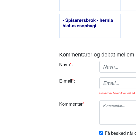
• Spiserørsbrok - hernia
hiatus esophagi
Kommentarer og debat mellem 
Navn
*
:
E-mail
*
:
Din e-mail bliver ikke vist på 
Kommentar
*
:
Få besked når d