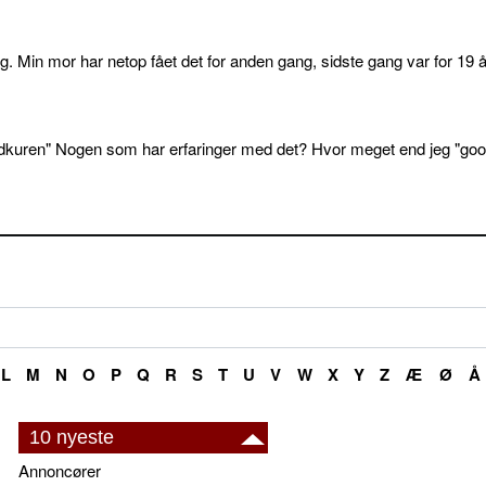
. Min mor har netop fået det for anden gang, sidste gang var for 19 å
dkuren" Nogen som har erfaringer med det? Hvor meget end jeg "goo
L
M
N
O
P
Q
R
S
T
U
V
W
X
Y
Z
Æ
Ø
Å
10 nyeste
Annoncører