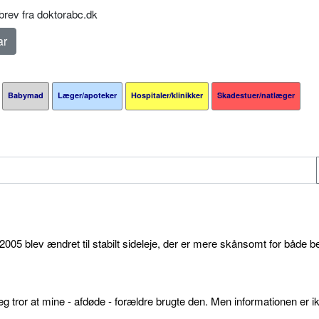
rev fra doktorabc.dk
Babymad
Læger/apoteker
Hospitaler/klinikker
Skadestuer/natlæger
05 blev ændret til stabilt sideleje, der er mere skånsomt for både b
g tror at mine - afdøde - forældre brugte den. Men informationen er ikk