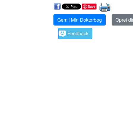
Save
Gem i Min Doktorbog
Opret d
Feedback