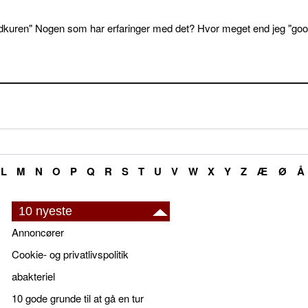
dkuren" Nogen som har erfaringer med det? Hvor meget end jeg "goo
L
M
N
O
P
Q
R
S
T
U
V
W
X
Y
Z
Æ
Ø
Å
10 nyeste
Annoncører
Cookie- og privatlivspolitik
abakteriel
10 gode grunde til at gå en tur