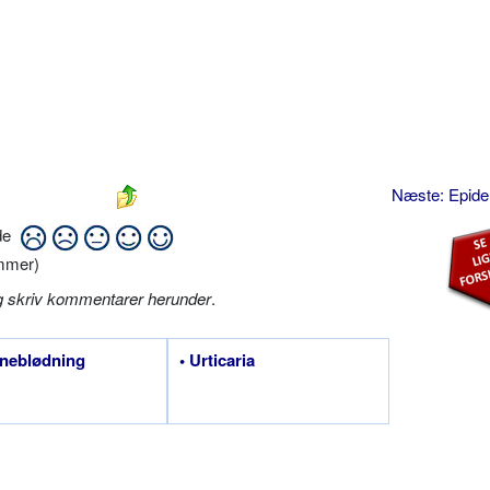
Næste: Epid
ide
mmer)
g skriv kommentarer herunder
.
rneblødning
• Urticaria