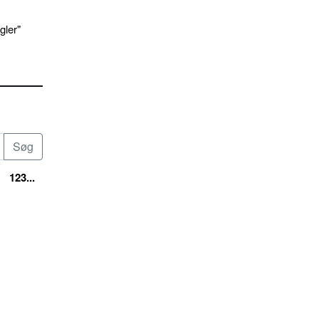
gler"
123...