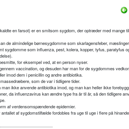
aldte en farsot) er en smitsom sygdom, der optræder med mange ti
an de almindelige børnesygdomme som skarlagensfeber, mæslinger
t sygdomme som influenza, pest, kolera, kopper, tyfus, paratyfus o
delse).
besmitte, for eksempel ved, at en person nyser.
s gennem vaccination, og desuden har man for de sygdommes vedk
ler imod dem i penicillin og andre antibiotika.
 massedræbere, som de var i tidligere tider.
 man ikke anvende antibiotika imod, og man kan heller ikke forebyg
, da influenzavirus kan ændre type fra år til år, så den tidligere an
pe.
i form af verdensomspændende epidemier.
 antallet af sygdomstilfælde fordobles fra uge til uge i flere på hinand
..............................................