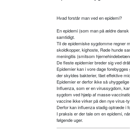
Hvad forstår man ved en epidemi?
En epidemi (som man på ældre dansk k
samtidigt.
Til de epidemiske sygdomme regner m
skoldkopper, kighoste, Røde hunde sam
meningitis (smitsom hjernehindebetæn
De fleste epidemier breder sig ved drå
Epidemier kan i vore dage forebygge
der skyldes bakterier, fået effektive mid
Epidemier er derfor ikke så uhyggelige
Influenza, som er en virussygdom, kan
sygdom ved hjælp af masse-vaccinationer
vaccine ikke virker på den nye virus-ty
Derfor kan influenza stadig optræde 
I praksis er der tale om en epidemi, når
følgende uger.
...............................................................