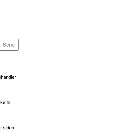
ehandler
e til
r siden.