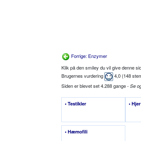
Forrige: Enzymer
Klik på den smiley du vil give denne s
Brugernes vurdering
4,0
(
148
ste
Siden er blevet set 4.288 gange -
Se o
• Testikler
• Hje
• Hæmofili