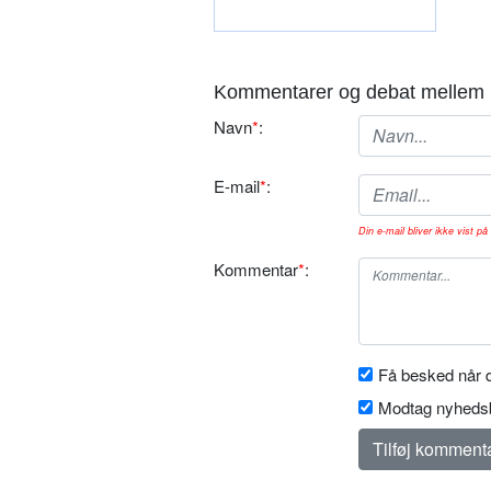
Kommentarer og debat mellem 
Navn
*
:
E-mail
*
:
Din e-mail bliver ikke vist på 
Kommentar
*
:
Få besked når d
Modtag nyhedsb