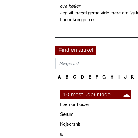
eva høfler
Jeg vil meget gerne vide mere om "gul
finder kun gamle...
Find en artikel
A
B
C
D
E
F
G
H
I
J
K
10 mest udprintede
Hæmorrhoider
Serum
Kejsersnit
a.