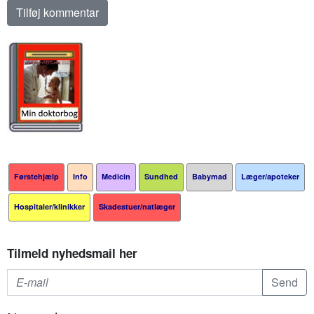
Førstehjælp
Info
Medicin
Sundhed
Babymad
Læger/apoteker
Hospitaler/klinikker
Skadestuer/natlæger
Tilmeld nyhedsmail her