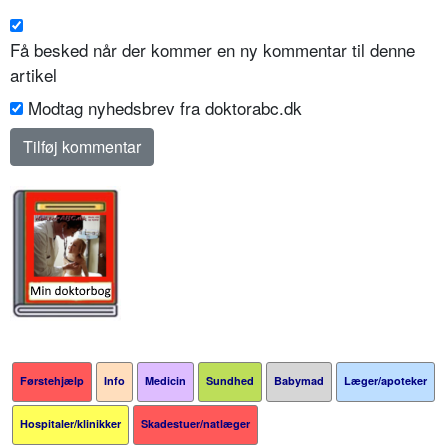
Få besked når der kommer en ny kommentar til denne
artikel
Modtag nyhedsbrev fra doktorabc.dk
Førstehjælp
Info
Medicin
Sundhed
Babymad
Læger/apoteker
Hospitaler/klinikker
Skadestuer/natlæger